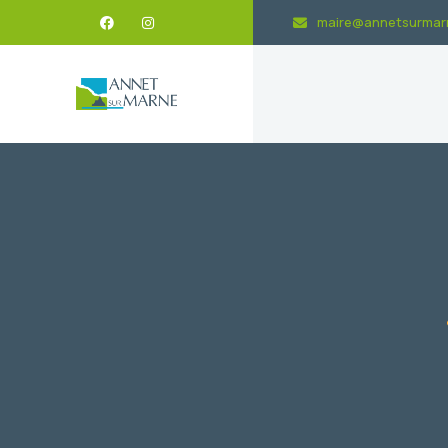
maire@annetsurmarn