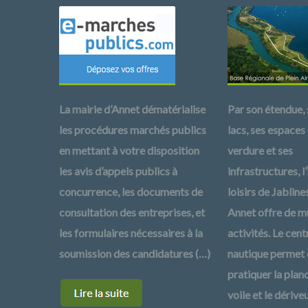
La mairie d’Annet dématérialise
Par son étendue, 
les procédures marchés publics
lacs, ses espaces
en mettant à votre disposition
verdure et ses
les avis d’appels publics à
infrastructures, l’
concurrence, les documents de
loisirs de Jabline
consultation des entreprises, et
Annet offre de mu
les formulaires nécessaires à la
activités. Le cent
soumission des candidatures (…)
nautique permet
pratiquer la plan
voile et le dérive