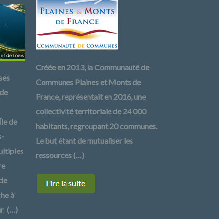
Créée en 2013, la Communauté de
ses
Communes Plaines et Monts de
 de
France, représentait en 2016, une
collectivité territoriale de 24 000
Île de
habitants, regroupant 20 communes.
s-
Le but étant de mutualiser les
ltiples
ressources (…)
re
 de
che à
ur (…)