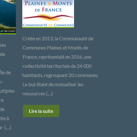
Créée en 2013, la Communauté de
ses
Communes Plaines et Monts de
 de
France, représentait en 2016, une
collectivité territoriale de 24 000
Île de
habitants, regroupant 20 communes.
s-
Le but étant de mutualiser les
ltiples
ressources (…)
re
 de
che à
ur (…)