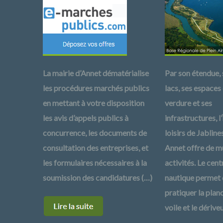
La mairie d’Annet dématérialise
Par son étendue, 
les procédures marchés publics
lacs, ses espaces
en mettant à votre disposition
verdure et ses
les avis d’appels publics à
infrastructures, l’
concurrence, les documents de
loisirs de Jabline
consultation des entreprises, et
Annet offre de mu
les formulaires nécessaires à la
activités. Le cent
soumission des candidatures (…)
nautique permet
pratiquer la plan
voile et le dérive