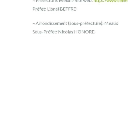
– Préfecture: Melun / Site web:
http://www.seine-
Préfet: Lionel BEFFRE
– Arrondissement (sous-préfecture): Meaux
Sous-Préfet: Nicolas HONORE.