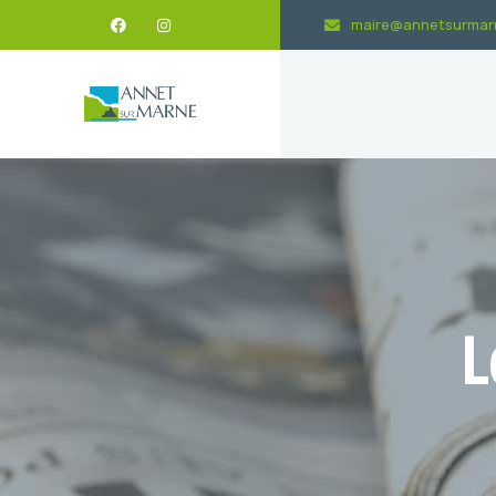
maire@annetsurmarn
L