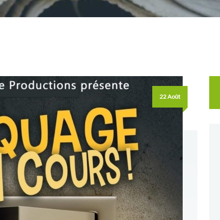
Re
22 Août