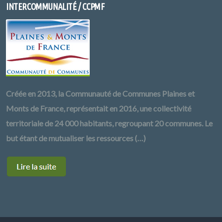
INTERCOMMUNALITÉ / CCPMF
Créée en 2013, la Communauté de Communes Plaines et
Monts de France, représentait en 2016, une collectivité
territoriale de 24 000 habitants, regroupant 20 communes. Le
but étant de mutualiser les ressources (…)