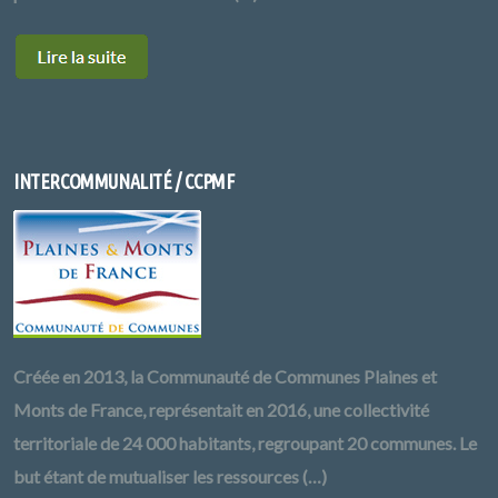
INTERCOMMUNALITÉ / CCPMF
Créée en 2013, la Communauté de Communes Plaines et
Monts de France, représentait en 2016, une collectivité
territoriale de 24 000 habitants, regroupant 20 communes. Le
but étant de mutualiser les ressources (…)