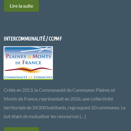
INTERCOMMUNALITÉ / CCPMF
Créée en 2013, la Communauté de Communes Plaines et
Monts de France, représentait en 2016, une collectivité
territoriale de 24 000 habitants, regroupant 20 communes. Le
but étant de mutualiser les ressources (…)