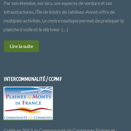
Par son étendue, ses lacs, ses espaces de verdure et ses
infrastructures, l’Île de loisirs de Jablines-Annet offre de
multiples activités. Le centre nautique permet de pratiquer la
planche à voile et le dériveur (…)
INTERCOMMUNALITÉ / CCPMF
Créée en 2013, la Communauté de Communes Plaines et