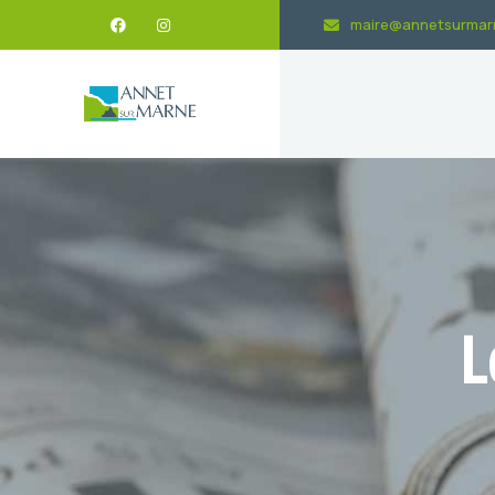
maire@annetsurmarn
L