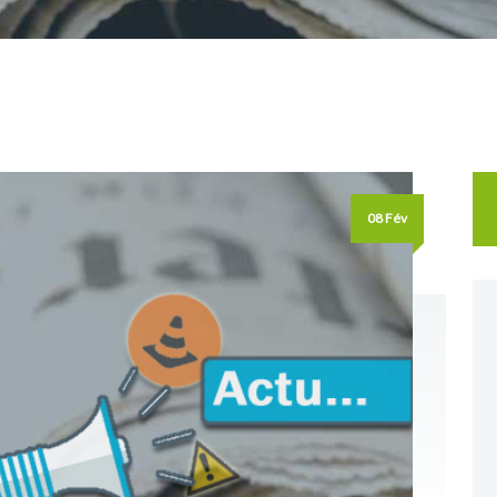
Re
08 Fév