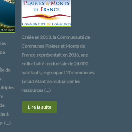
Créée en 2013, la Communauté de
ses
Communes Plaines et Monts de
 de
France, représentait en 2016, une
collectivité territoriale de 24 000
Île de
habitants, regroupant 20 communes.
s-
Le but étant de mutualiser les
ltiples
ressources (…)
re
 de
che à
ur (…)