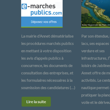
La mairie d’Annet dématérialise
Par son étendue, 
les procédures marchés publics
lacs, ses espaces
en mettant à votre disposition
verdure et ses
les avis d’appels publics à
infrastructures, l’
concurrence, les documents de
loisirs de Jabline
consultation des entreprises, et
Annet offre de mu
les formulaires nécessaires à la
activités. Le cent
soumission des candidatures (…)
nautique permet
pratiquer la plan
voile et le dérive