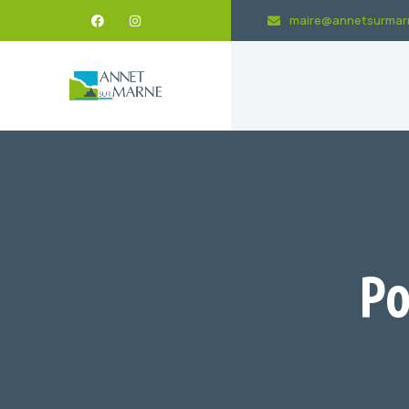
maire@annetsurmarn
Po